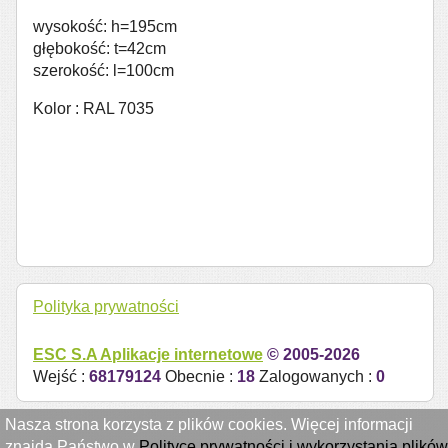
wysokość: h=195cm
głębokość: t=42cm
szerokość: l=100cm
Kolor : RAL 7035
Polityka prywatności
ESC S.A
Aplikacje internetowe
© 2005-2026
Wejść :
68179124
Obecnie :
18
Zalogowanych :
0
Nasza strona korzysta z plików cookies. Więcej informacji
znajdą Państwo w
Polityce prywatności i wykorzystania plików